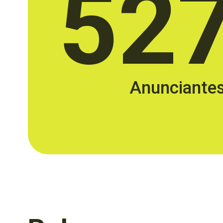
52
Anunciante