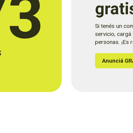
73
grati
Si tenés un com
servicio, cargá
personas. ¡Es rá
s
Anunciá GR