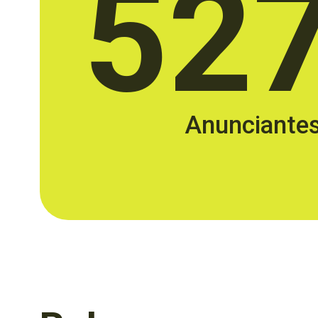
52
Anunciante