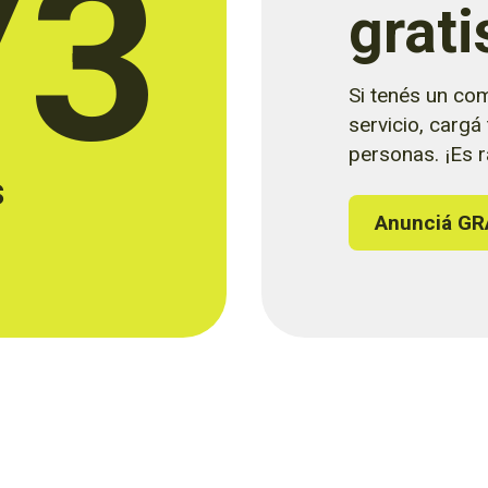
73
grati
Si tenés un com
servicio, cargá
personas. ¡Es rá
s
Anunciá GR