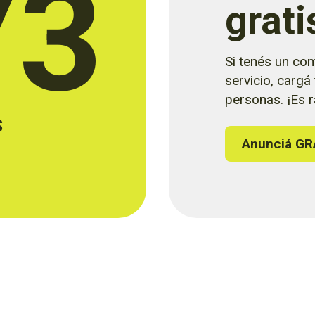
73
grati
Si tenés un com
servicio, cargá
personas. ¡Es rá
s
Anunciá GR