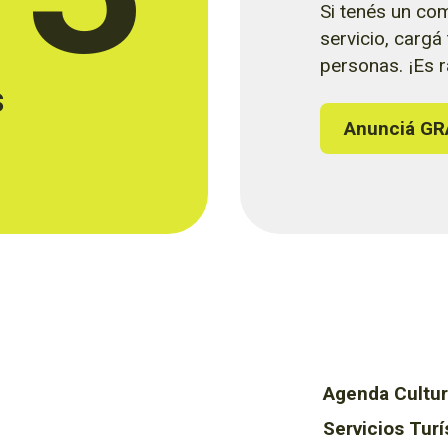
Si tenés un com
servicio, cargá
personas. ¡Es rá
s
Anunciá GR
Agenda Cultur
Servicios Turí