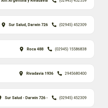
, Ant Argentina y Rivadavia
(02945) 452559
Sur Salud, Darwin 726
(02945) 452309
Roca 488
(02945) 15586838
Rivadavia 1936
2945680400
Sur Salud - Darwin 726 -
(02945) 452309