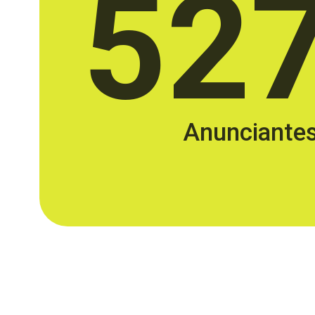
52
Anunciante