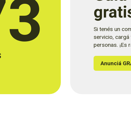
73
grati
Si tenés un com
servicio, cargá
personas. ¡Es rá
s
Anunciá GR