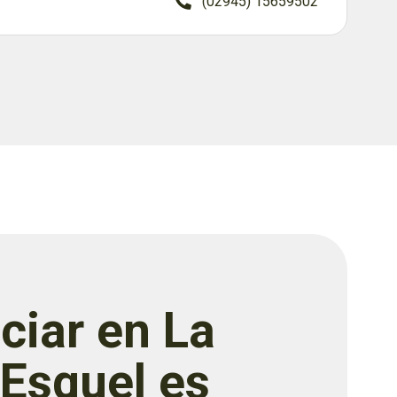
(02945) 15659502
ciar en La
 Esquel es