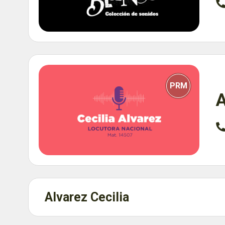
PRM
A
Alvarez Cecilia