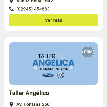
Saenz Peña 1632
(02945) 454883
Ver más
PRM
Taller Angélica
Av. Fontana 560