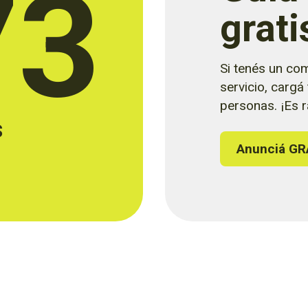
73
grati
Si tenés un com
servicio, cargá
personas. ¡Es rá
s
Anunciá GR