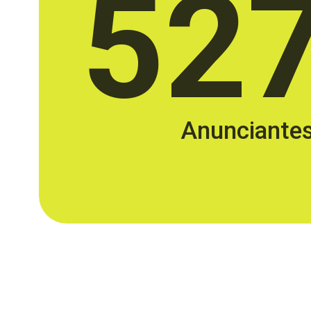
52
Anunciante