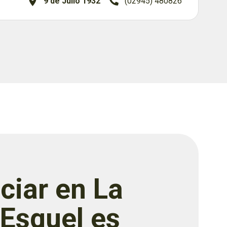
9 de Julio 1932
(02945) 480826
ciar en La
 Esquel es