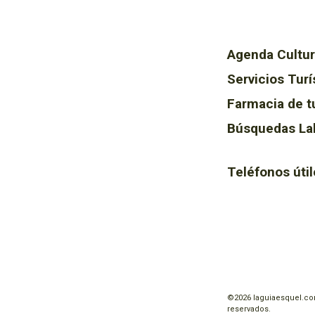
Agenda Cultur
Servicios Turí
Farmacia de t
Búsquedas La
Teléfonos útil
©2026 laguiaesquel.co
reservados.