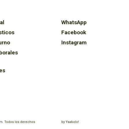
al
WhatsApp
sticos
Facebook
urno
Instagram
borales
es
m. Todos los derechos
by Yaabolo!