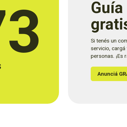
73
Guía
grati
Si tenés un com
servicio, cargá
personas. ¡Es rá
s
Anunciá GR