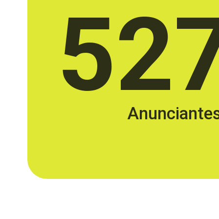
52
Anunciante