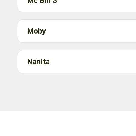
Mc Bill S
Moby
Nanita