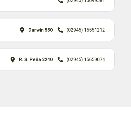
(02945) 15699581
Darwin 550
(02945) 15551212
R. S. Peña 2240
(02945) 15659074