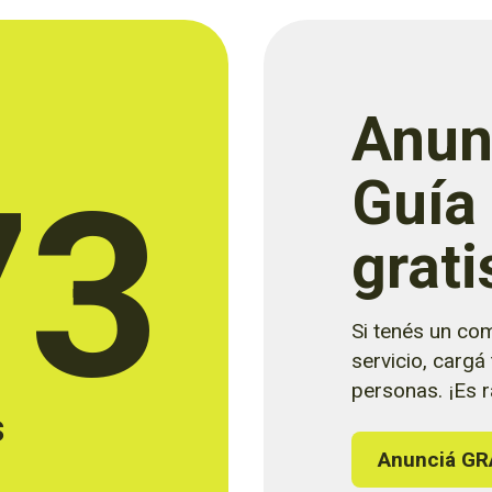
Anun
73
Guía
grati
Si tenés un com
servicio, cargá
personas. ¡Es rá
s
Anunciá GR