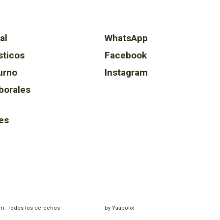
al
WhatsApp
sticos
Facebook
urno
Instagram
borales
es
m. Todos los derechos
by Yaabolo!