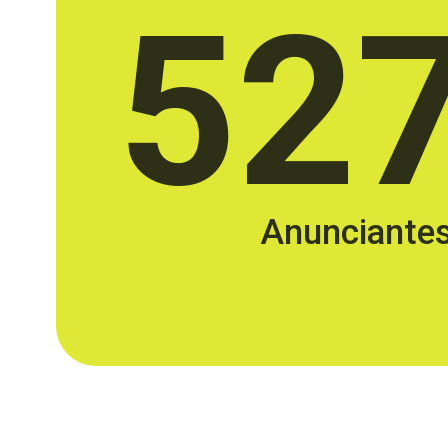
52
Anunciante