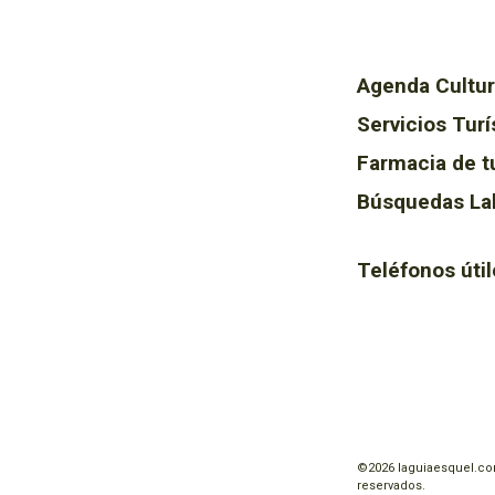
Agenda Cultur
Servicios Turí
Farmacia de t
Búsquedas La
Teléfonos útil
©2026 laguiaesquel.co
reservados.