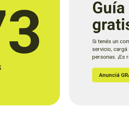
73
Guía
grati
Si tenés un com
servicio, cargá
personas. ¡Es rá
s
Anunciá GR