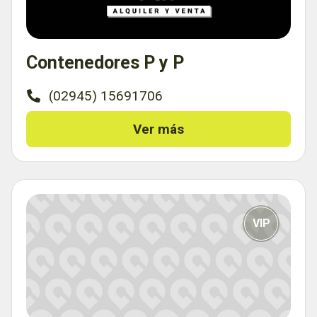
Contenedores P y P
(02945) 15691706
Ver más
VIP