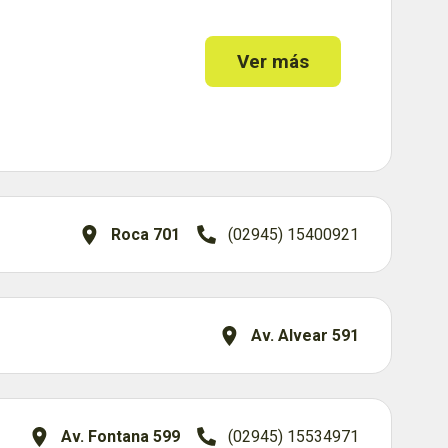
Ver más
Roca 701
(02945) 15400921
Av. Alvear 591
Av. Fontana 599
(02945) 15534971