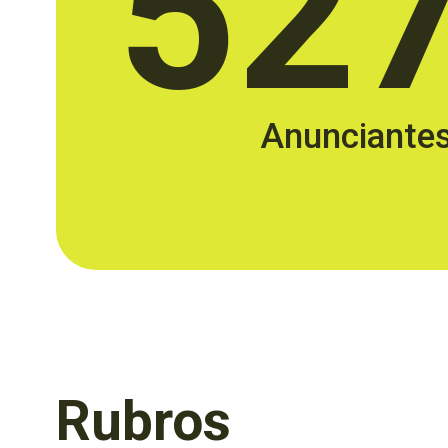
52
Anunciante
Rubros