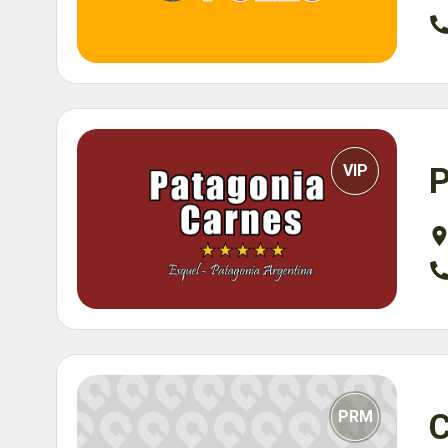
VIP
P
PRM
C