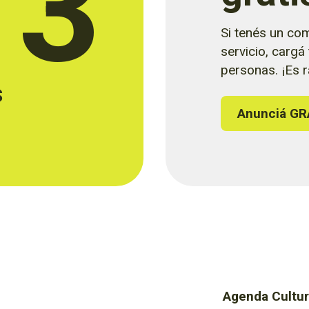
73
Si tenés un com
servicio, cargá
personas. ¡Es rá
s
Anunciá GR
Agenda Cultur