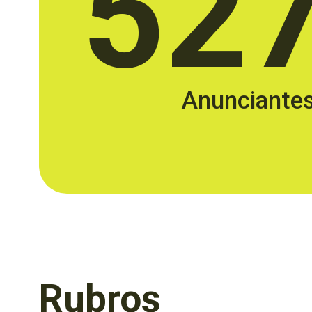
52
Anunciante
Rubros