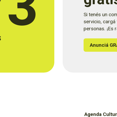
73
Si tenés un com
servicio, cargá
personas. ¡Es rá
s
Anunciá GR
Agenda Cultur