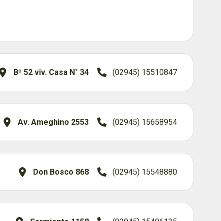
Bº 52 viv. Casa N˚ 34
(02945) 15510847
Av. Ameghino 2553
(02945) 15658954
Don Bosco 868
(02945) 15548880