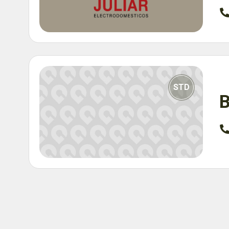
STD
B