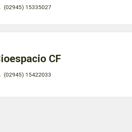
(02945) 15335027
ioespacio CF
(02945) 15422033