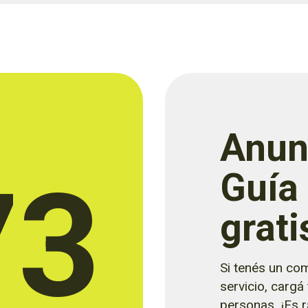
Anun
73
Guía
grati
Si tenés un com
servicio, cargá
personas. ¡Es rá