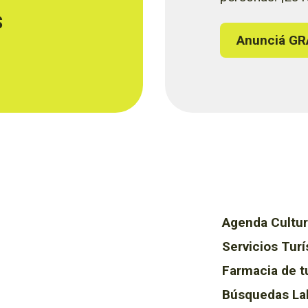
s
Anunciá GR
Agenda Cultur
Servicios Turí
Farmacia de t
Búsquedas La