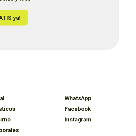
ATIS ya!
al
WhatsApp
sticos
Facebook
urno
Instagram
borales