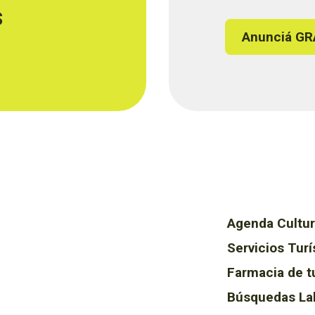
s
Anunciá GR
Agenda Cultur
Servicios Turí
Farmacia de t
Búsquedas La