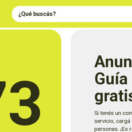
Anun
73
Guía
grati
Si tenés un com
servicio, cargá
personas. ¡Es rá