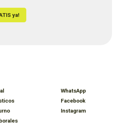
ATIS ya!
al
WhatsApp
sticos
Facebook
urno
Instagram
borales