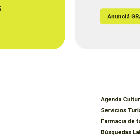
s
Anunciá GR
Agenda Cultur
Servicios Turí
Farmacia de t
Búsquedas La