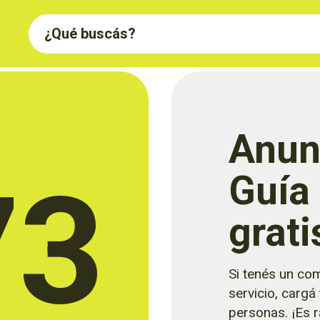
Anun
73
Guía
grati
Si tenés un com
servicio, cargá
personas. ¡Es rá