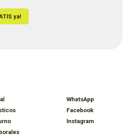
ATIS ya!
al
WhatsApp
sticos
Facebook
urno
Instagram
borales